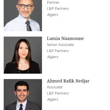
Maurice
Partner
Infrastructure, Construction and Transport
L&P Partners
Restructuring
Mozambique
Life Sciences
Algiers
Namibie
Real Estate
Nigeria
Technology
Lamia Naamoune
Ouganda
Senior Associate
L&P Partners
Rwanda
Algiers
Sénégal
Tanzanie
Ahmed Rafik Nedjar
Tunisie
Associate
L&P Partners
Zambie
Algiers
Zimbabwe