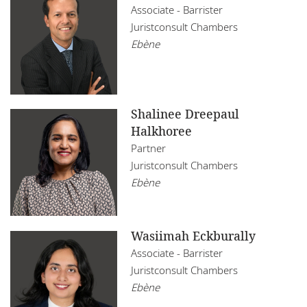
Maurice
Associate - Barrister
Infrastructure, Construction and Transport
Juristconsult Chambers
Restructuring
Mozambique
Insurance
Ebène
Tax
Namibie
Real Estate
Nigeria
Technology
Shalinee Dreepaul
Ouganda
Halkhoree
Partner
Rwanda
Juristconsult Chambers
Sénégal
Ebène
Tanzanie
Wasiimah Eckburally
Tunisie
Associate - Barrister
Zambie
Juristconsult Chambers
Ebène
Zimbabwe