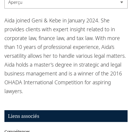
Aperçu
Bureaux
Aperçu
Responsabilité sociale de l'entreprise
Aïda joined Geni & Kebe in January 2024. She
Expérience
provides clients with expert insight related to
in
corporate law, finance law, and tax law. With more
Qualifications
than 10 years of professional experience, Aïda's
versatility allows her to handle various legal matters.
Aïda holds a master’s degree in strategic and legal
business management and is a winner of the 2016
OHADA International Competition for aspiring
lawyers.
Liens associés
Compétences