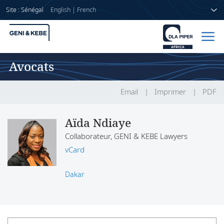
Site : Sénégal
English
|
French
Avocats
Accueil
Avocats
Email
Imprimer
PDF
Secteurs
Aïda Ndiaye
Collaborateur, GENI & KEBE Lawyers
Compétences
vCard
Actualités
Dakar
A propos de nous