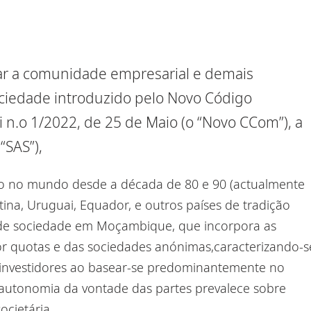
ar a comunidade empresarial e demais
ociedade introduzid
o
pelo Novo Código
 n.
o
1/2022, de 25 de Maio (o
“Novo CCom
”),
a
“SAS”)
,
o no mundo desde a década de 80 e 90
(actualmente
ina, Uruguai, Equador, e outros países de tradição
 de sociedade em Moçambique, que incorpora as
por quotas e das sociedades anónimas
,
caracterizando-s
investidores
ao
basea
r
-se predominantemente no
autonomia da vontade
das partes
prevalece sobre
ocietária.