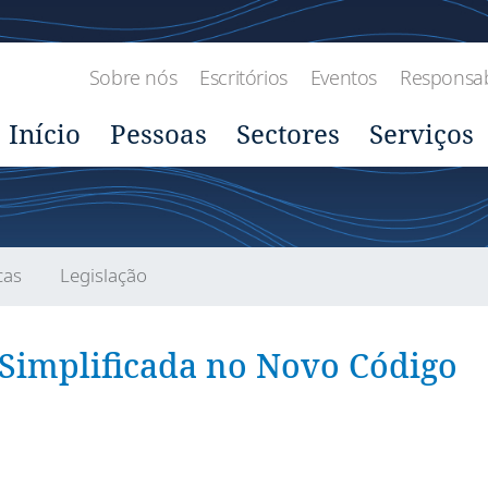
Sobre nós
Escritórios
Eventos
Responsabi
Início
Pessoas
Sectores
Serviços
cas
Legislação
 Simplificada no Novo Código