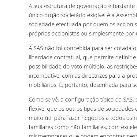
A sua estrutura de governação é bastante 
único órgão societário exigível é a Assemb
sociedade efectuada por quem os accionis
próprios accionistas ou simplesmente por
A SAS não foi concebida para ser cotada o
liberdade contratual, que permite definir e
possibilidade do voto múltiplo, as restriçõ
incompatível com as directrizes para a pr
mobiliários. É, portanto, desenhada para 
Como se vê,
a configuração típica
da SAS
,
flexível que os outros tipos de sociedade
muito útil para fazer negócios a todos os n
familiares como não familiares
, com excel
microempresas
que
podem encontrar nes