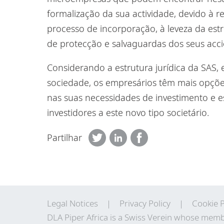
formalização da sua actividade, devido à r
processo de incorporação, à leveza da est
de protecção e
salvaguardas
dos seus acci
Considerando a estrutura jurídica da
SAS
,
sociedade,
os empresários t
ê
m mais opçõe
nas
suas
necessidades
de investimento
e e
investidores a este novo tipo societário
.
Partilhar
Legal Notices
Privacy Policy
Cookie P
DLA Piper Africa is a Swiss Verein whose memb