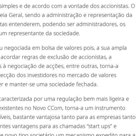
simples e de acordo com a vontade dos accionistas. O
leia Geral, sendo a administração e representação da
tas entenderem, podendo ser administradores, os
 um representante da sociedade.
u negociada em bolsa de valores pois, a sua ampla
 acordar regras de exclusão de accionistas, a
es à negociação de acções, entre outras, torna-a
otecção dos investidores no mercado de valores
ser e manter-se uma sociedade fechada.
 caracterizada por uma regulação
bem mais
ligeira
e
s existentes no Novo CCom,
torna-
a
um instrumento
íveis
, bastante vantajosa tanto
para as empresas
tanto
entes vantagens para
as chamadas
“
start
ups
”
e
t
e novo tipo societário
um mecanismo expedito para a