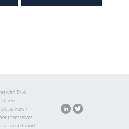
ing with DLA
nd here
.
 Swiss Verein
 not themselves
ica can be found