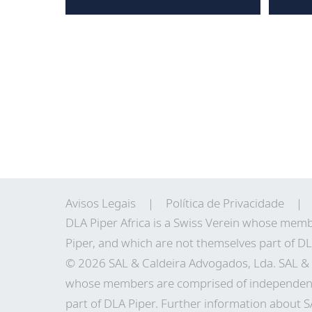
Avisos Legais
Política de Privacidade
DLA Piper Africa is a Swiss Verein whose memb
Piper, and which are not themselves part of DL
© 2026 SAL & Caldeira Advogados, Lda. SAL & C
whose members are comprised of independent l
part of DLA Piper. Further information about 