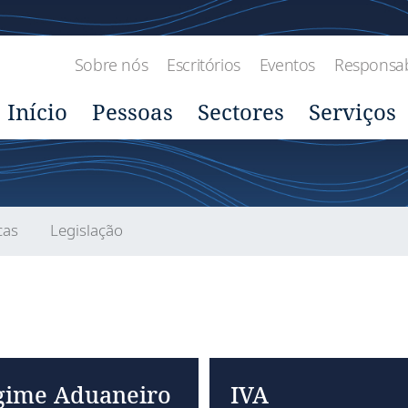
Sobre nós
Escritórios
Eventos
Responsabi
Início
Pessoas
Sectores
Serviços
cas
Legislação
gime Aduaneiro
IVA