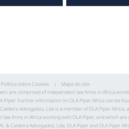
Política sobre Cookies
Mapa do site
ers are comprised of independent law firms in Africa work
A Piper. Further information on DLA Piper Africa can be
fou
aldeira Advogados, Lda is a member of DLA Piper Africa, a
aw firms in Africa working with DLA Piper, and which are
SAL & Caldeira Advogados, Lda, DLA Piper and DLA Piper Afr